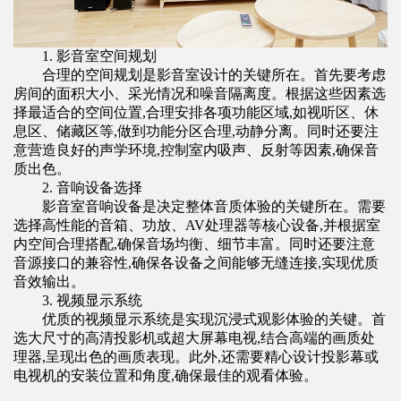
1. 影音室空间规划
合理的空间规划是
影音室设计
的关键所在。首先要考虑
房间的面积大小、采光情况和噪音隔离度。根据这些因素选
择最适合的空间位置,合理安排各项功能区域,如视听区、休
息区、储藏区等,做到功能分区合理,动静分离。同时还要注
意营造良好的声学环境,控制室内吸声、反射等因素,确保音
质出色。
2. 音响设备选择
影音室
音响设备是决定整体音质体验的关键所在。需要
选择高性能的音箱、功放、AV处理器等核心设备,并根据室
内空间合理搭配,确保音场均衡、细节丰富。同时还要注意
音源接口的兼容性,确保各设备之间能够无缝连接,实现优质
音效输出。
3. 视频显示系统
优质的视频显示系统是实现沉浸式观影体验的关键。首
选大尺寸的高清投影机或超大屏幕电视,结合高端的画质处
理器,呈现出色的画质表现。此外,还需要精心设计投影幕或
电视机的安装位置和角度,确保最佳的观看体验。